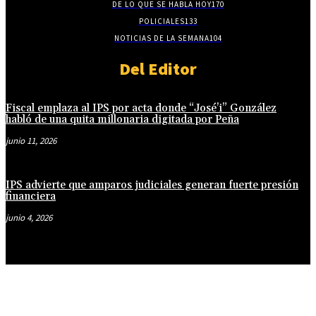
DE LO QUE SE HABLA HOY
170
POLICIALES
133
NOTICIAS DE LA SEMANA
104
Del Editor
Fiscal emplaza al IPS por acta donde “José’i” González
habló de una quita millonaria digitada por Peña
junio 11, 2026
IPS advierte que amparos judiciales generan fuerte presión
financiera
junio 4, 2026