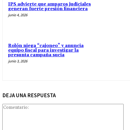
IPS advierte que amparos judiciales
generan fuerte presión financiera
junio 4, 2026
Rolón niega “cajoneo” y anuncia
equipo fiscal para investigar la
presunta campaña sucia
junio 3, 2026
DEJA UNA RESPUESTA
Com