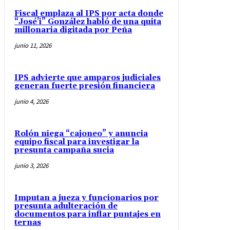
Fiscal emplaza al IPS por acta donde
“José’i” González habló de una quita
millonaria digitada por Peña
junio 11, 2026
IPS advierte que amparos judiciales
generan fuerte presión financiera
junio 4, 2026
Rolón niega “cajoneo” y anuncia
equipo fiscal para investigar la
presunta campaña sucia
junio 3, 2026
Imputan a jueza y funcionarios por
presunta adulteración de
documentos para inflar puntajes en
ternas