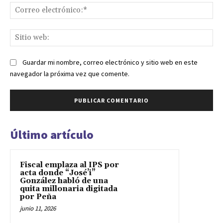
Co
ele
Sit
we
Guardar mi nombre, correo electrónico y sitio web en este
navegador la próxima vez que comente.
Último artículo
Fiscal emplaza al IPS por
acta donde “José’i”
González habló de una
quita millonaria digitada
por Peña
junio 11, 2026