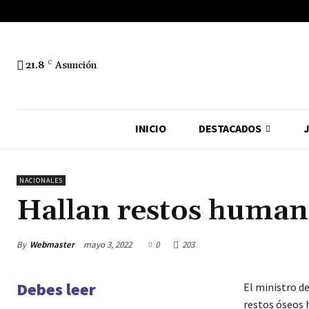
21.8
C
Asunción
INICIO
DESTACADOS
J
NACIONALES
Hallan restos humano
By
Webmaster
mayo 3, 2022
0
203
Debes leer
El ministro d
restos óseos 