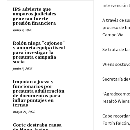
intervención l
IPS advierte que
amparos judiciales
generan fuerte
A través de su
presión financiera
proceso de lim
junio 4, 2026
Campo Vía.
Rolón niega “cajoneo”
y anuncia equipo fiscal
Se trata de l
para investigar la
presunta campaña
sucia
Wiens sostuvo
junio 3, 2026
Secretaría de 
Imputan a jueza y
funcionarios por
presunta adulteración
“Agradecemos 
de documentos para
inflar puntajes en
resaltó Wiens
ternas
mayo 21, 2026
Cabe recordar 
Fortín Falcón,
Corte destraba causa
de Hugo Javier