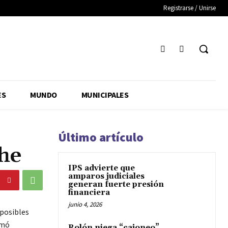
Registrarse / Unirse
ES
MUNDO
MUNICIPALES
Último artículo
che
IPS advierte que
amparos judiciales
generan fuerte presión
financiera
junio 4, 2026
 posibles
omó
Rolón niega “cajoneo”