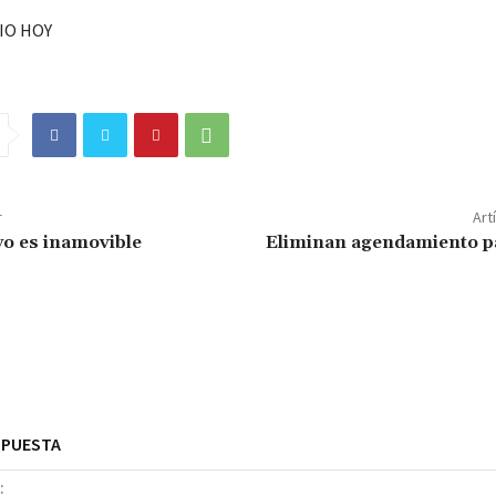
IO HOY
r
Art
yo es inamovible
Eliminan agendamiento 
SPUESTA