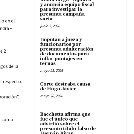
y anuncia equipo fiscal
para investigar la
presunta campaña
sucia
jo en el
junio 3, 2026
ndra –
Imputan a jueza y
funcionarios por
presunta adulteración
e 2
de documentos para
inflar puntajes en
ternas
gos de la
mayo 21, 2026
l respecto.
Corte destraba causa
de Hugo Javier
mayo 20, 2026
boración”,
Bacchetta afirma que
fue el único que
os como
advirtió sobre el
presunto título falso de
Hernán Rivas