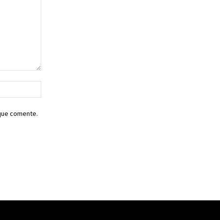
Sitio
web:
 que comente.