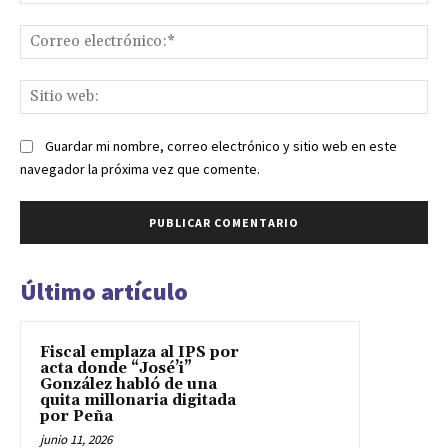
Co
ele
Sit
we
Guardar mi nombre, correo electrónico y sitio web en este
navegador la próxima vez que comente.
Último artículo
Fiscal emplaza al IPS por
acta donde “José’i”
González habló de una
quita millonaria digitada
por Peña
junio 11, 2026