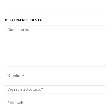
DEJA UNA RESPUESTA
Comentario:
No
Co
ele
Sit
we