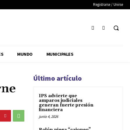
Registrarse / Unirse
ES
MUNDO
MUNICIPALES
Último artículo
rne
IPS advierte que
amparos judiciales
generan fuerte presión
financiera
junio 4, 2026
Rolón niega “cajoneo”