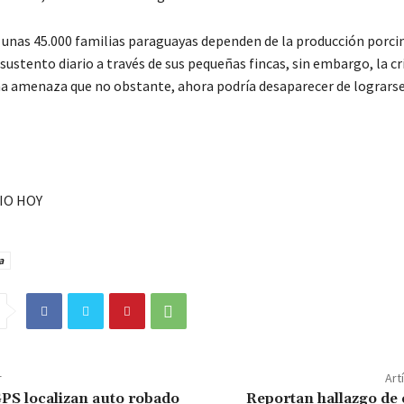
 unas 45.000 familias paraguayas dependen de la producción porcin
sustento diario a través de sus pequeñas fincas, sin embargo, la cri
a amenaza que no obstante, ahora podría desaparecer de lograrse
IO HOY
a
r
Art
GPS localizan auto robado
Reportan hallazgo de