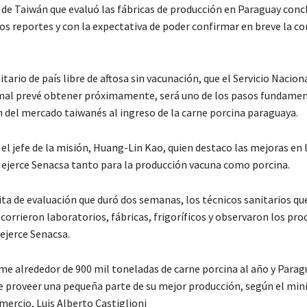
 de Taiwán que evaluó las fábricas de producción en Paraguay concl
s reportes y con la expectativa de poder confirmar en breve la c
.
itario de país libre de aftosa sin vacunación, que el Servicio Nacion
mal prevé obtener próximamente, será uno de los pasos fundamen
n del mercado taiwanés al ingreso de la carne porcina paraguaya.
 el jefe de la misión, Huang-Lin Kao, quien destaco las mejoras en 
 ejerce Senacsa tanto para la producción vacuna como porcina.
ita de evaluación que duró dos semanas, los técnicos sanitarios qu
corrieron laboratorios, fábricas, frigoríficos y observaron los pro
 ejerce Senacsa.
e alrededor de 900 mil toneladas de carne porcina al año y Parag
e proveer una pequeña parte de su mejor producción, según el mini
mercio, Luis Alberto Castiglioni