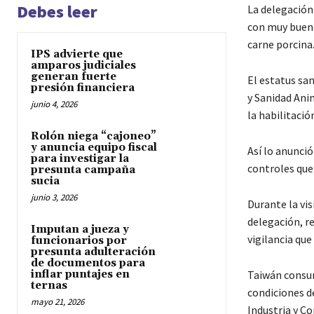
Debes leer
La delegación
con muy bueno
carne porcina
IPS advierte que
amparos judiciales
generan fuerte
El estatus san
presión financiera
y Sanidad Ani
junio 4, 2026
la habilitació
Rolón niega “cajoneo”
y anuncia equipo fiscal
Así lo anunció
para investigar la
controles que
presunta campaña
sucia
junio 3, 2026
Durante la vis
delegación, re
Imputan a jueza y
vigilancia que
funcionarios por
presunta adulteración
de documentos para
inflar puntajes en
Taiwán consum
ternas
condiciones d
mayo 21, 2026
Industria y Co