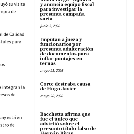
uyó su visita
y anuncia equipo fiscal
para investigar la
ompra de
presunta campaña
sucia
junio 3, 2026
al de Calidad
Imputan a jueza y
tales para
funcionarios por
presunta adulteración
de documentos para
inflar puntajes en
ternas
los
mayo 21, 2026
Corte destraba causa
e integran la
de Hugo Javier
cesos de
mayo 20, 2026
Bacchetta afirma que
uay está en
fue el único que
advirtió sobre el
stro de
presunto título falso de
Hernán Rivas