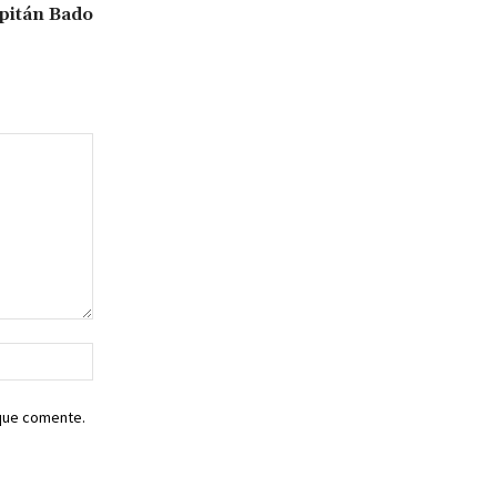
pitán Bado
Sitio
web:
 que comente.