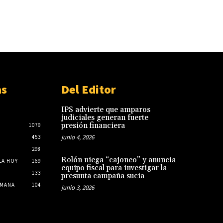
as
Del Editor
IPS advierte que amparos
judiciales generan fuerte
presión financiera
1079
junio 4, 2026
453
298
Rolón niega “cajoneo” y anuncia
LA HOY
169
equipo fiscal para investigar la
133
presunta campaña sucia
EMANA
104
junio 3, 2026