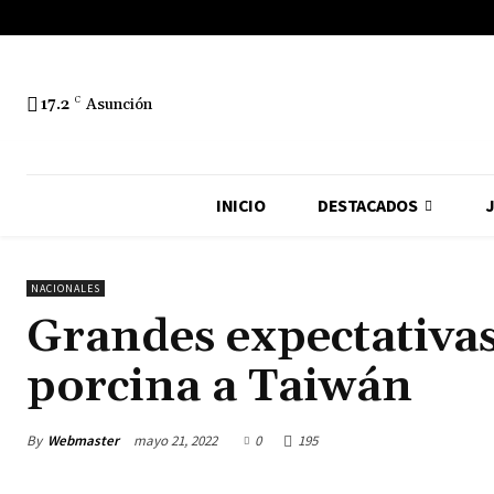
17.2
C
Asunción
INICIO
DESTACADOS
J
NACIONALES
Grandes expectativas
porcina a Taiwán
By
Webmaster
mayo 21, 2022
0
195