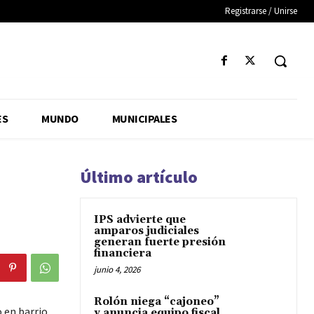
Registrarse / Unirse
ES
MUNDO
MUNICIPALES
Último artículo
IPS advierte que
amparos judiciales
generan fuerte presión
financiera
junio 4, 2026
Rolón niega “cajoneo”
o en barrio
y anuncia equipo fiscal