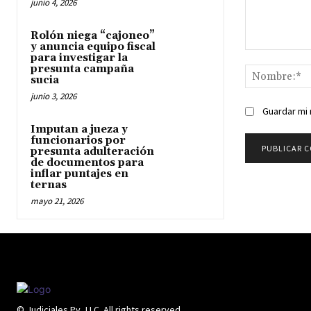
junio 4, 2026
Rolón niega “cajoneo”
y anuncia equipo fiscal
Comentario:
para investigar la
presunta campaña
sucia
junio 3, 2026
Guardar mi 
Imputan a jueza y
funcionarios por
presunta adulteración
de documentos para
inflar puntajes en
ternas
mayo 21, 2026
© Judiciales Py, LLC. All rights reserved.