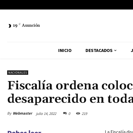
19
C
Asunción
INICIO
DESTACADOS
J
NACIONALES
Fiscalía ordena coloc
desaparecido en toda
By
Webmaster
julio 14, 2022
0
219
Debes leer
La Fiscalía di