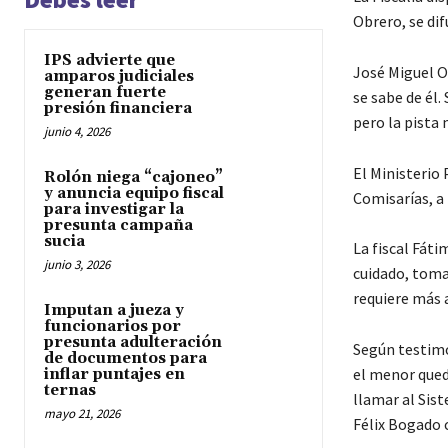
Obrero, se dif
IPS advierte que
José Miguel Oz
amparos judiciales
generan fuerte
se sabe de él
presión financiera
pero la pista 
junio 4, 2026
El Ministerio 
Rolón niega “cajoneo”
y anuncia equipo fiscal
Comisarías, a 
para investigar la
presunta campaña
sucia
La fiscal Fáti
junio 3, 2026
cuidado, toma
requiere más 
Imputan a jueza y
funcionarios por
presunta adulteración
Según testimon
de documentos para
el menor qued
inflar puntajes en
ternas
llamar al Sist
mayo 21, 2026
Félix Bogado 