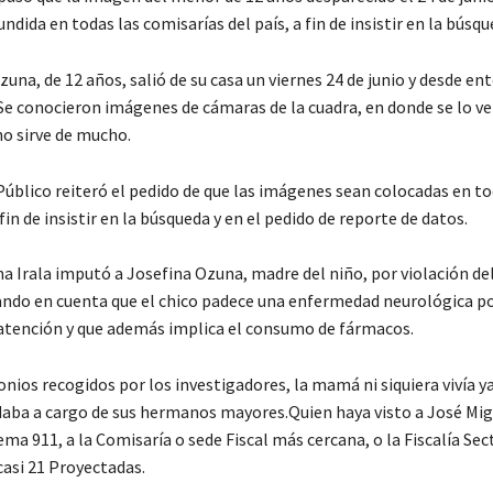
undida en todas las comisarías del país, a fin de insistir en la búsqu
una, de 12 años, salió de su casa un viernes 24 de junio y desde en
. Se conocieron imágenes de cámaras de la cuadra, en donde se lo v
no sirve de mucho.
Público reiteró el pedido de que las imágenes sean colocadas en to
fin de insistir en la búsqueda y en el pedido de reporte de datos.
ma Irala imputó a Josefina Ozuna, madre del niño, por violación de
ndo en cuenta que el chico padece una enfermedad neurológica po
atención y que además implica el consumo de fármacos.
ios recogidos por los investigadores, la mamá ni siquiera vivía ya
aba a cargo de sus hermanos mayores.Quien haya visto a José Mig
ema 911, a la Comisaría o sede Fiscal más cercana, o la Fiscalía Sec
casi 21 Proyectadas.