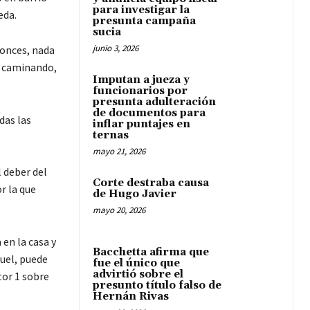
para investigar la
eda.
presunta campaña
sucia
junio 3, 2026
tonces, nada
e caminando,
Imputan a jueza y
funcionarios por
presunta adulteración
de documentos para
das las
inflar puntajes en
ternas
mayo 21, 2026
l deber del
Corte destraba causa
r la que
de Hugo Javier
mayo 20, 2026
 en la casa y
Bacchetta afirma que
uel, puede
fue el único que
advirtió sobre el
tor 1 sobre
presunto título falso de
Hernán Rivas