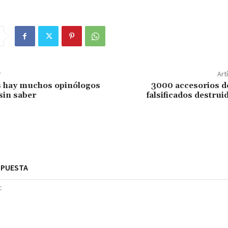
r
Art
s hay muchos opinólogos
3000 accesorios d
sin saber
falsificados destru
SPUESTA