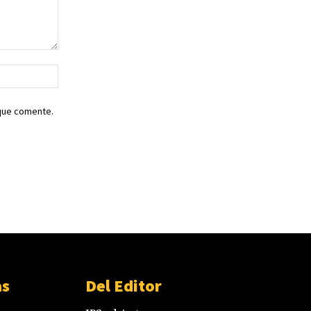
Sitio
web:
 que comente.
as
Del Editor