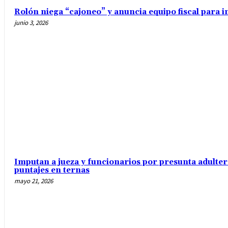
Rolón niega “cajoneo” y anuncia equipo fiscal para 
junio 3, 2026
Imputan a jueza y funcionarios por presunta adulte
puntajes en ternas
mayo 21, 2026