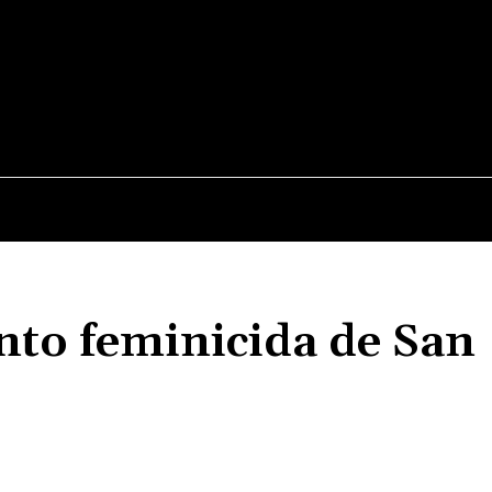
JUDICIALES
NACIONALES
POLITICA
POLICI
nto feminicida de San