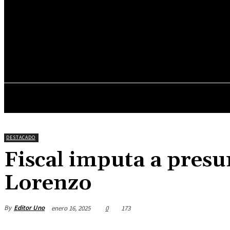
26.8
C
Asunción
viernes, junio 5, 2026
INICIO
DESTACADOS
DESTACADO
Fiscal imputa a presu
Lorenzo
By
Editor Uno
enero 16, 2025
0
173