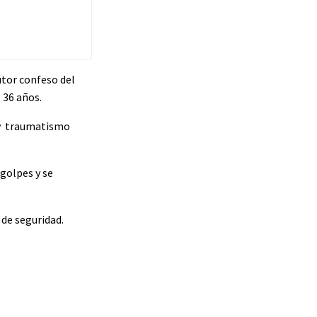
utor confeso del
 36 años.
a y traumatismo
golpes y se
 de seguridad.