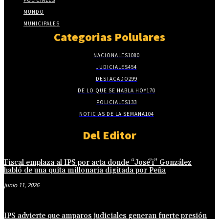
MUNDO
MUNICIPALES
Categorias Polulares
NACIONALES
1080
JUDICIALES
454
DESTACADO
299
DE LO QUE SE HABLA HOY
170
POLICIALES
133
NOTICIAS DE LA SEMANA
104
Del Editor
Fiscal emplaza al IPS por acta donde “José’i” González
habló de una quita millonaria digitada por Peña
junio 11, 2026
IPS advierte que amparos judiciales generan fuerte presión