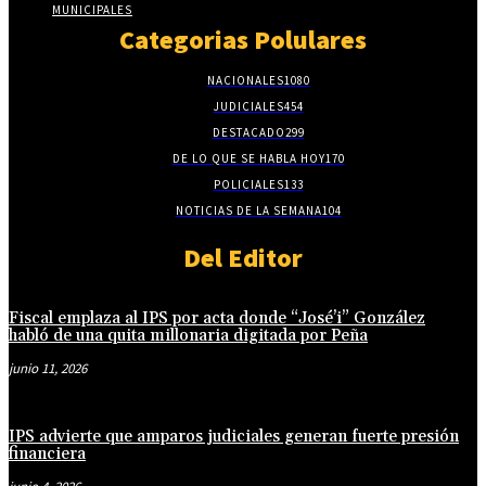
MUNICIPALES
Categorias Polulares
NACIONALES
1080
JUDICIALES
454
DESTACADO
299
DE LO QUE SE HABLA HOY
170
POLICIALES
133
NOTICIAS DE LA SEMANA
104
Del Editor
Fiscal emplaza al IPS por acta donde “José’i” González
habló de una quita millonaria digitada por Peña
junio 11, 2026
IPS advierte que amparos judiciales generan fuerte presión
financiera