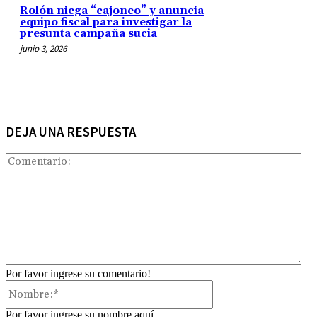
Rolón niega “cajoneo” y anuncia
equipo fiscal para investigar la
presunta campaña sucia
junio 3, 2026
DEJA UNA RESPUESTA
Com
Por favor ingrese su comentario!
Nombre:*
Por favor ingrese su nombre aquí