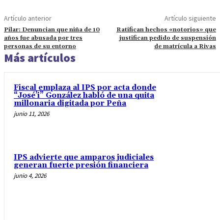
Artículo anterior
Artículo siguiente
Pilar: Denuncian que niña de 10
Ratifican hechos «notorios» que
años fue abusada por tres
justifican pedido de suspensión
personas de su entorno
de matrícula a Rivas
Más artículos
Fiscal emplaza al IPS por acta donde
“José’i” González habló de una quita
millonaria digitada por Peña
junio 11, 2026
IPS advierte que amparos judiciales
generan fuerte presión financiera
junio 4, 2026