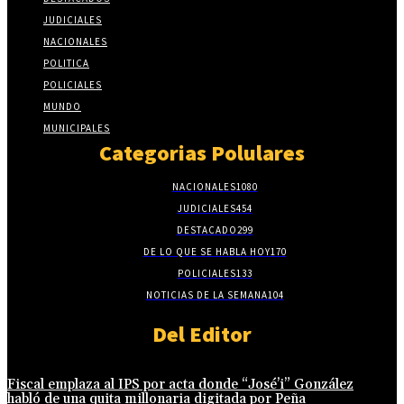
JUDICIALES
NACIONALES
POLITICA
POLICIALES
MUNDO
MUNICIPALES
Categorias Polulares
NACIONALES
1080
JUDICIALES
454
DESTACADO
299
DE LO QUE SE HABLA HOY
170
POLICIALES
133
NOTICIAS DE LA SEMANA
104
Del Editor
Fiscal emplaza al IPS por acta donde “José’i” González
habló de una quita millonaria digitada por Peña