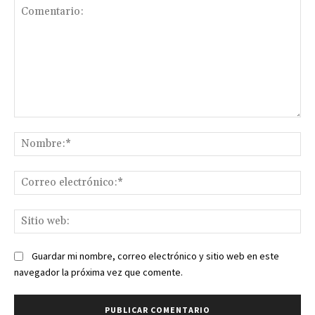
Comentario:
No
Co
ele
Sit
we
Guardar mi nombre, correo electrónico y sitio web en este
navegador la próxima vez que comente.