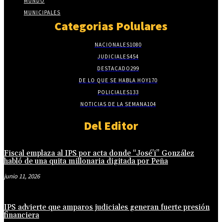
MUNDO
MUNICIPALES
Categorias Polulares
NACIONALES
1080
JUDICIALES
454
DESTACADO
299
DE LO QUE SE HABLA HOY
170
POLICIALES
133
NOTICIAS DE LA SEMANA
104
Del Editor
Fiscal emplaza al IPS por acta donde “José’i” González
habló de una quita millonaria digitada por Peña
junio 11, 2026
IPS advierte que amparos judiciales generan fuerte presión
financiera