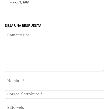
mayo 18, 2026
DEJA UNA RESPUESTA
Comentario:
No
Co
ele
Sit