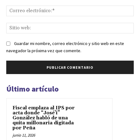
Co
ele
Sit
we
Guardar mi nombre, correo electrónico y sitio web en este
navegador la próxima vez que comente.
Último artículo
Fiscal emplaza al IPS por
acta donde “José’i”
González habló de una
quita millonaria digitada
por Peña
junio 11, 2026