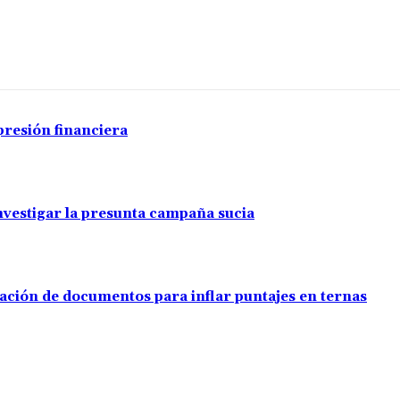
Cuota
presión financiera
investigar la presunta campaña sucia
ación de documentos para inflar puntajes en ternas