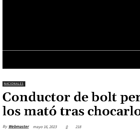
16.3
C
Asunción
miércoles, junio 10, 2026
INICIO
DESTACADOS
NACIONALES
Conductor de bolt per
los mató tras chocarl
By
Webmaster
mayo 16, 2023
0
218