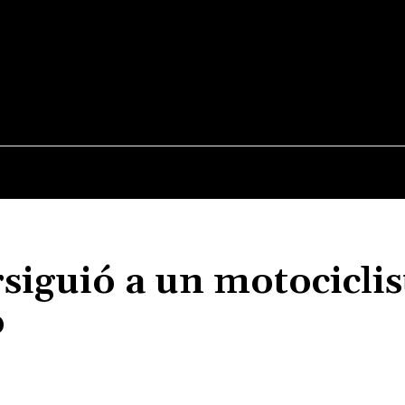
JUDICIALES
NACIONALES
POLITICA
POLICI
siguió a un motociclis
o