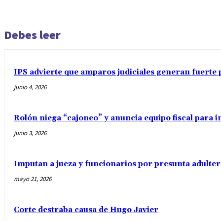
Debes leer
IPS advierte que amparos judiciales generan fuerte 
junio 4, 2026
Rolón niega “cajoneo” y anuncia equipo fiscal para 
junio 3, 2026
Imputan a jueza y funcionarios por presunta adulter
mayo 21, 2026
Corte destraba causa de Hugo Javier