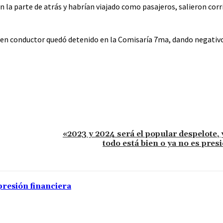
la parte de atrás y habrían viajado como pasajeros, salieron corr
oven conductor quedó detenido en la Comisaría 7ma, dando negativo
«2023 y 2024 será el popular despelote, 
todo está bien o ya no es pres
presión financiera