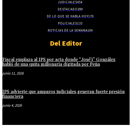
JUDICIALES
454
DESTACADO
299
DE LO QUE SE HABLA HOY
170
POLICIALES
133
NOTICIAS DE LA SEMANA
104
Del Editor
Fiscal emplaza al IPS por acta donde “José’i” González
habló de una quita millonaria digitada por Peña
junio 11, 2026
IPS advierte que amparos judiciales generan fuerte presión
financiera
junio 4, 2026