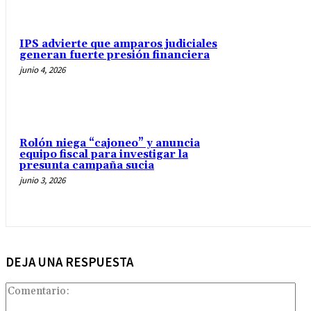
IPS advierte que amparos judiciales
generan fuerte presión financiera
junio 4, 2026
Rolón niega “cajoneo” y anuncia
equipo fiscal para investigar la
presunta campaña sucia
junio 3, 2026
DEJA UNA RESPUESTA
Com