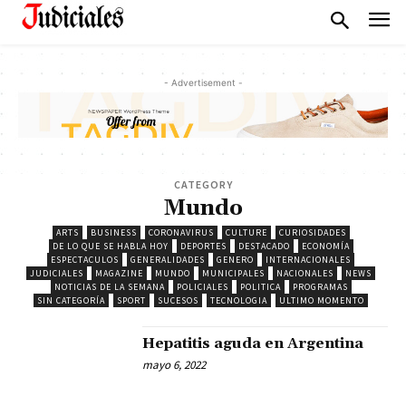
- Advertisement -
CATEGORY
Mundo
ARTS
BUSINESS
CORONAVIRUS
CULTURE
CURIOSIDADES
DE LO QUE SE HABLA HOY
DEPORTES
DESTACADO
ECONOMÍA
ESPECTACULOS
GENERALIDADES
GENERO
INTERNACIONALES
JUDICIALES
MAGAZINE
MUNDO
MUNICIPALES
NACIONALES
NEWS
NOTICIAS DE LA SEMANA
POLICIALES
POLITICA
PROGRAMAS
SIN CATEGORÍA
SPORT
SUCESOS
TECNOLOGIA
ULTIMO MOMENTO
Hepatitis aguda en Argentina
mayo 6, 2022