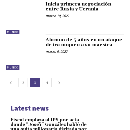
Inicia primera negociación
entre Rusia y Ucrania
marzo 10, 2022
MUNDO
Alumno de 5 años en un ataque
de ira noqueo a su maestra
marzo 9, 2022
MUNDO
2
3
4
Latest news
Fiscal emplaza al IPS por acta
donde “José’i” González habló de
una quita millonaria digitada por