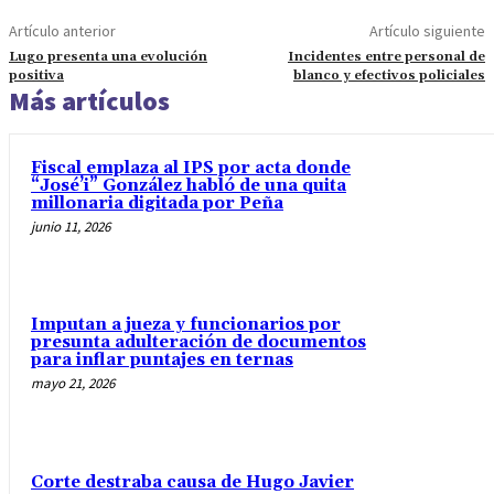
Artículo anterior
Artículo siguiente
Lugo presenta una evolución
Incidentes entre personal de
positiva
blanco y efectivos policiales
Más artículos
Fiscal emplaza al IPS por acta donde
“José’i” González habló de una quita
millonaria digitada por Peña
junio 11, 2026
Imputan a jueza y funcionarios por
presunta adulteración de documentos
para inflar puntajes en ternas
mayo 21, 2026
Corte destraba causa de Hugo Javier