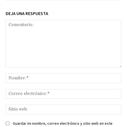
DEJA UNA RESPUESTA
Comentario:
No
Co
ele
Sit
we
Guardar mi nombre, correo electrónico y sitio web en este