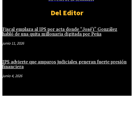
Del Editor
Fiscal emplaza al IPS por acta donde “José’i” González
habló de una quita millonaria digitada por Peña
junio 11, 2026
IPS advierte que amparos judiciales generan fuerte presión
financiera
junio 4, 2026