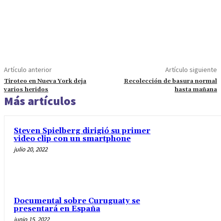
Artículo anterior
Artículo siguiente
Tiroteo en Nueva York deja
Recolección de basura normal
varios heridos
hasta mañana
Más artículos
Steven Spielberg dirigió su primer
video clip con un smartphone
julio 20, 2022
Documental sobre Curuguaty se
presentará en España
junio 15, 2022