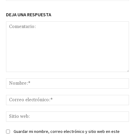
DEJA UNA RESPUESTA
Comentario:
No
Co
ele
Sit
we
Guardar mi nombre, correo electrónico y sitio web en este