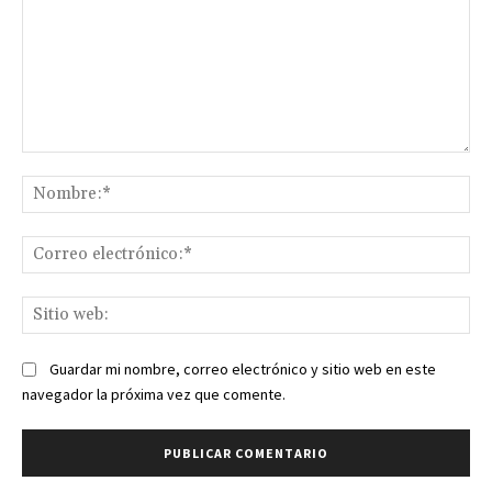
Comentario:
No
Co
ele
Sit
we
Guardar mi nombre, correo electrónico y sitio web en este
navegador la próxima vez que comente.