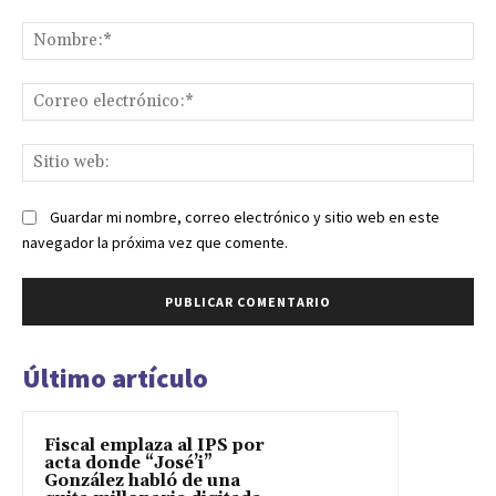
Comentario:
No
Co
ele
Sit
we
Guardar mi nombre, correo electrónico y sitio web en este
navegador la próxima vez que comente.
Último artículo
Fiscal emplaza al IPS por
acta donde “José’i”
González habló de una