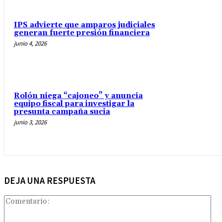
IPS advierte que amparos judiciales
generan fuerte presión financiera
junio 4, 2026
Rolón niega “cajoneo” y anuncia
equipo fiscal para investigar la
presunta campaña sucia
junio 3, 2026
DEJA UNA RESPUESTA
Com