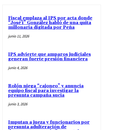
Fiscal emplaza al IPS por acta donde
“José’i” González habló de una quita
millonaria digitada por Peña
junio 11, 2026
IPS advierte que amparos judiciales
generan fuerte presión financiera
junio 4, 2026
Rolón niega “cajoneo” y anuncia
equipo fiscal para investigar la
presunta campaña sucia
junio 3, 2026
Imputan a jueza y funcionarios por
presunta adulteración de