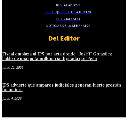
DESTACADO
299
DE LO QUE SE HABLA HOY
170
POLICIALES
133
NOTICIAS DE LA SEMANA
104
Del Editor
Fiscal emplaza al IPS por acta donde “José’i” González
habló de una quita millonaria digitada por Peña
junio 11, 2026
IPS advierte que amparos judiciales generan fuerte presión
financiera
junio 4, 2026