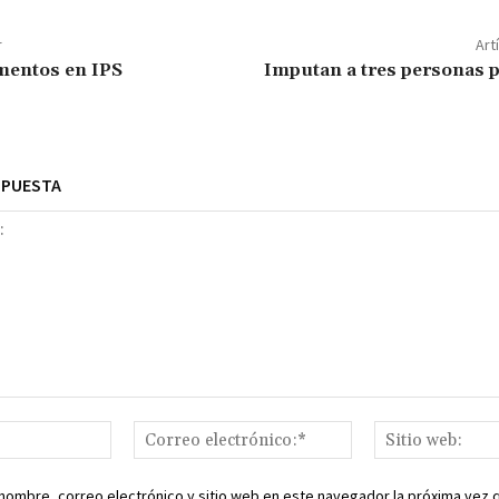
r
Art
mentos en IPS
Imputan a tres personas p
SPUESTA
Nombre:*
Correo
electrónico:*
nombre, correo electrónico y sitio web en este navegador la próxima vez