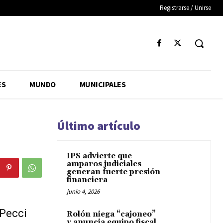
Registrarse / Unirse
ES
MUNDO
MUNICIPALES
Último artículo
IPS advierte que
amparos judiciales
generan fuerte presión
financiera
junio 4, 2026
 Pecci
Rolón niega “cajoneo”
y anuncia equipo fiscal