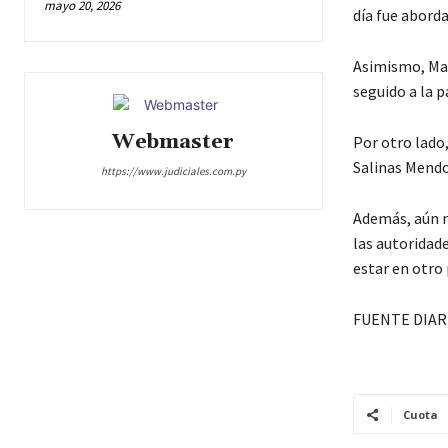
mayo 20, 2026
día fue aborda
Asimismo, Mar
seguido a la p
Webmaster
Por otro lado,
Salinas Mendoz
https://www.judiciales.com.py
Además, aún n
las autoridad
estar en otro 
FUENTE DIAR
Cuota