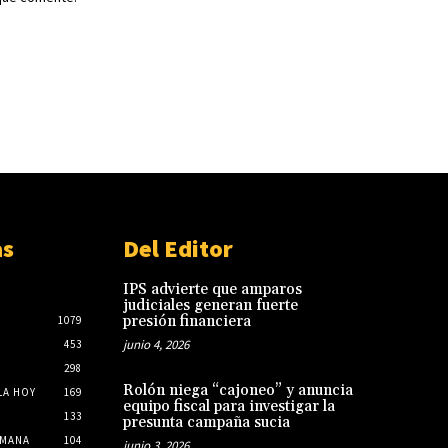
as
Del Editor
IPS advierte que amparos
judiciales generan fuerte
presión financiera
1079
junio 4, 2026
453
298
Rolón niega “cajoneo” y anuncia
LA HOY
169
equipo fiscal para investigar la
133
presunta campaña sucia
EMANA
104
junio 3, 2026