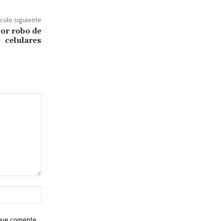
ículo siguiente
or robo de
celulares
Sitio
web:
 que comente.