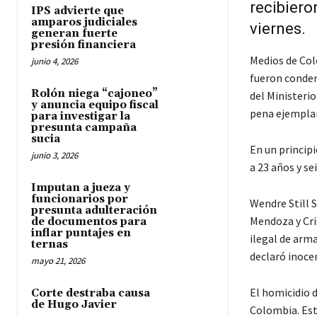
recibiero
IPS advierte que
amparos judiciales
viernes.
generan fuerte
presión financiera
Medios de Col
junio 4, 2026
fueron conden
Rolón niega “cajoneo”
del Ministerio
y anuncia equipo fiscal
pena ejemplar
para investigar la
presunta campaña
sucia
En un principi
junio 3, 2026
a 23 años y se
Imputan a jueza y
funcionarios por
Wendre Still S
presunta adulteración
Mendoza y Cri
de documentos para
inflar puntajes en
ilegal de arma
ternas
declaró inoce
mayo 21, 2026
El homicidio d
Corte destraba causa
de Hugo Javier
Colombia. Esta