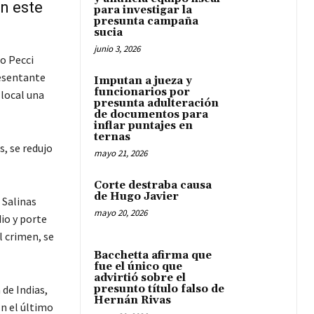
n este
para investigar la
presunta campaña
sucia
junio 3, 2026
o Pecci
resentante
Imputan a jueza y
funcionarios por
 local una
presunta adulteración
de documentos para
inflar puntajes en
ternas
s, se redujo
mayo 21, 2026
Corte destraba causa
de Hugo Javier
 Salinas
mayo 20, 2026
io y porte
l crimen, se
Bacchetta afirma que
fue el único que
advirtió sobre el
 de Indias,
presunto título falso de
Hernán Rivas
En el último