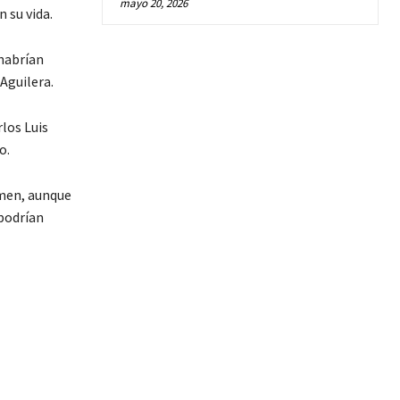
mayo 20, 2026
 su vida.
habrían
Aguilera.
los Luis
o.
imen, aunque
podrían