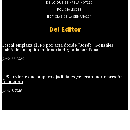
DE LO QUE SE HABLA HOY
170
POLICIALES
133
NOTICIAS DE LA SEMANA
104
Del Editor
Fiscal emplaza al IPS por acta donde “José’i” González
habló de una quita millonaria digitada por Peña
junio 11, 2026
IPS advierte que amparos judiciales generan fuerte presión
financiera
junio 4, 2026