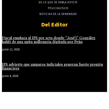
DE LO QUE SE HABLA HOY
170
POLICIALES
133
NOTICIAS DE LA SEMANA
104
Del Editor
Fiscal emplaza al IPS por acta donde “José’i” González
habló de una quita millonaria digitada por Peña
junio 11, 2026
IPS advierte que amparos judiciales generan fuerte presión
financiera
junio 4, 2026