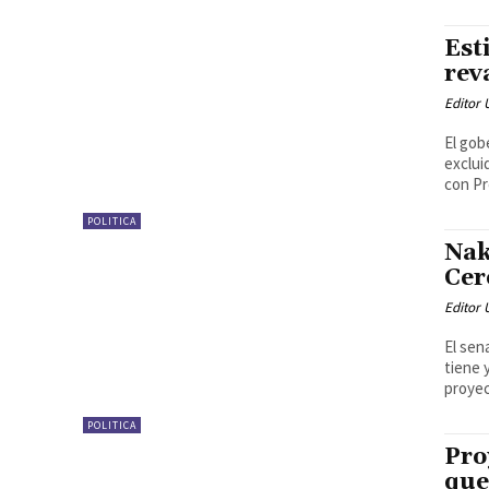
Est
rev
Editor
El gob
exclui
con Pr
POLITICA
Nak
Cer
Editor
El sen
tiene 
proyec
POLITICA
Pro
que