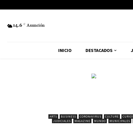
14.6
C
Asunción
INICIO
DESTACADOS
J
ARTS
BUSINESS
CORONAVIRUS
CULTURE
CURIO
JUDICIALES
MAGAZINE
MUNDO
MUNICIPALES