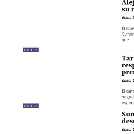
Ale
su 
Editor
El nue
Cymerm
que...
POLITICA
Tar
res
pre
Editor
El can
negoci
espera
POLITICA
Sum
des
Editor