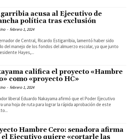
igarribia acusa al Ejecutivo de
ancha política tras exclusión
 Uno
-
febrero 1, 2024
ernador de Central, Ricardo Estigarribia, lamentó haber sido
do del manejo de los fondos del almuerzo escolar, ya que junto
esidente Hayes,...
ayama califica el proyecto «Hambre
o» como «proyecto HC»
 Uno
-
febrero 1, 2024
ador liberal Eduardo Nakayama afirmó que el Poder Ejecutivo
ya una hoja de ruta para lograr la rápida aprobación de este
to...
yecto Hambre Cero: senadora afirma
 el Ejecutivo quiere «cortarle las