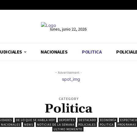
lunes, junio 22, 2026
UDICIALES
NACIONALES
POLITICA
POLICIAL
- Advertisement -
CATEGORY
Politica
SIDADES
DE LO QUE SE HABLA HOY
DEPORTES
DESTACADO
ECONOMÍA
ESPECTAC
NACIONALES
NEWS
NOTICIAS DE LA SEMANA
POLICIALES
POLITICA
PROGRAMAS
ULTIMO MOMENTO