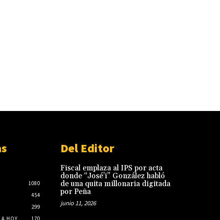
as
Del Editor
Fiscal emplaza al IPS por acta
donde “José’i” González habló
de una quita millonaria digitada
1080
por Peña
454
junio 11, 2026
299
LA HOY
170