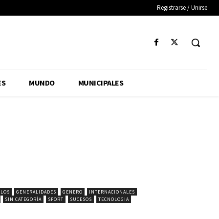
Registrarse / Unirse
ES
MUNDO
MUNICIPALES
ULOS
GENERALIDADES
GENERO
INTERNACIONALES
SIN CATEGORÍA
SPORT
SUCESOS
TECNOLOGIA