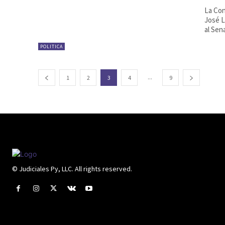
La Con
José L
al Sena
POLITICA
...
1
2
3
4
9
© Judiciales Py, LLC. All rights reserved.