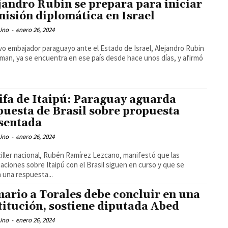
jandro Rubin se prepara para iniciar
misión diplomática en Israel
 Uno
-
enero 26, 2024
vo embajador paraguayo ante el Estado de Israel, Alejandro Rubin
an, ya se encuentra en ese país desde hace unos días, y afirmó
ifa de Itaipú: Paraguay aguarda
puesta de Brasil sobre propuesta
sentada
 Uno
-
enero 26, 2024
ciller nacional, Rubén Ramírez Lezcano, manifestó que las
aciones sobre Itaipú con el Brasil siguen en curso y que se
 una respuesta...
ario a Torales debe concluir en una
titución, sostiene diputada Abed
 Uno
-
enero 26, 2024