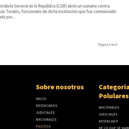
traloría General de la República (CGR) abrió un sumario contra
uis Torales, funcionario de dicha institución que fue comisionado
do por...
Página 3 de 9
Sobre nosotros
Categori
Polulares
INICIO
DESTACADOS
NACIONALES
JUDICIALES
JUDICIALES
NACIONALES
DESTACADO
POLITICA
DE LO QUE SE HAB