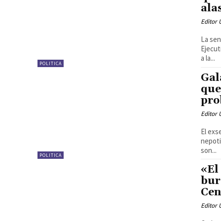
ala
Editor
La sen
Ejecut
a la...
POLITICA
Gal
que
pro
Editor
El exs
nepoti
son...
POLITICA
«El
bur
Cen
Editor