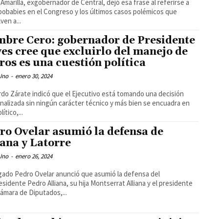
 Amarilla, exgobernador de Central, dejó esa frase al referirse a
pobabies en el Congreso y los últimos casos polémicos que
ven a...
bre Cero: gobernador de Presidente
es cree que excluirlo del manejo de
ros es una cuestión política
 Uno
-
enero 30, 2024
do Zárate indicó que el Ejecutivo está tomando una decisión
nalizada sin ningún carácter técnico y más bien se encuadra en
lítico,...
ro Ovelar asumió la defensa de
iana y Latorre
 Uno
-
enero 26, 2024
gado Pedro Ovelar anunció que asumió la defensa del
esidente Pedro Alliana, su hija Montserrat Alliana y el presidente
Cámara de Diputados,...