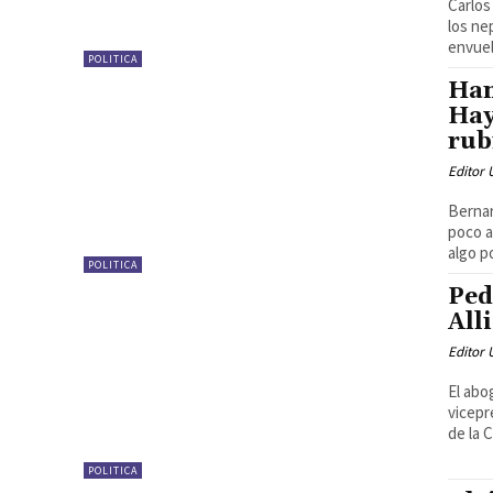
Carlos
los ne
envuel
POLITICA
Ham
Hay
rub
Editor
Bernar
poco a
algo po
POLITICA
Ped
All
Editor
El abo
vicepr
de la 
POLITICA