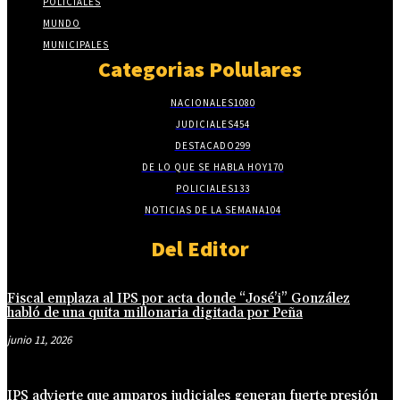
POLICIALES
MUNDO
MUNICIPALES
Categorias Polulares
NACIONALES
1080
JUDICIALES
454
DESTACADO
299
DE LO QUE SE HABLA HOY
170
POLICIALES
133
NOTICIAS DE LA SEMANA
104
Del Editor
Fiscal emplaza al IPS por acta donde “José’i” González
habló de una quita millonaria digitada por Peña
junio 11, 2026
IPS advierte que amparos judiciales generan fuerte presión