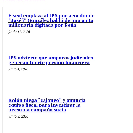
Fiscal emplaza al IPS por acta donde
“José’i” González habló de una quita
millonaria digitada por Peña
junio 11, 2026
IPS advierte que amparos judiciales
generan fuerte presión financiera
junio 4, 2026
Rolón niega “cajoneo” y anuncia
equipo fiscal para investigar la
presunta campaña sucia
junio 3, 2026