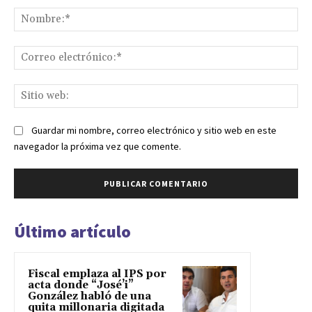
No
Co
ele
Sit
we
Guardar mi nombre, correo electrónico y sitio web en este
navegador la próxima vez que comente.
Último artículo
Fiscal emplaza al IPS por
acta donde “José’i”
González habló de una
quita millonaria digitada