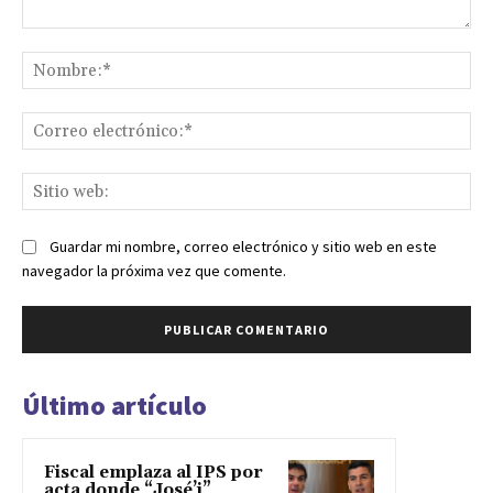
Comentario:
No
Co
ele
Sit
we
Guardar mi nombre, correo electrónico y sitio web en este
navegador la próxima vez que comente.
Último artículo
Fiscal emplaza al IPS por
acta donde “José’i”