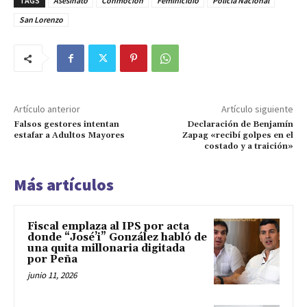
TAGS
Asesinato
Conmoción
Feminicidio
Policía Nacional
San Lorenzo
Artículo anterior
Artículo siguiente
Falsos gestores intentan
Declaración de Benjamín
estafar a Adultos Mayores
Zapag «recibí golpes en el
costado y a traición»
Más artículos
Fiscal emplaza al IPS por acta
donde “José’i” González habló de
una quita millonaria digitada
por Peña
junio 11, 2026