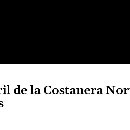
JUDICIALES
NACIONALES
POLITICA
POLICI
ril de la Costanera Nor
s