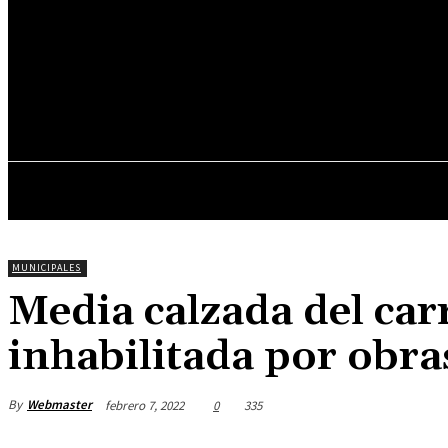
19
C
Asunción
jueves, junio 11, 2026
INICIO
DESTACADOS
MUNICIPALES
Media calzada del car
inhabilitada por obra
By
Webmaster
febrero 7, 2022
0
335