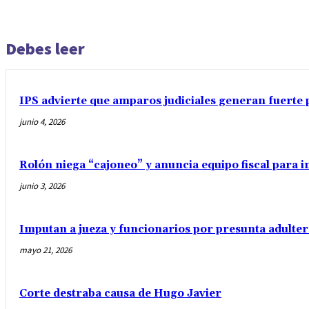
Debes leer
IPS advierte que amparos judiciales generan fuerte 
junio 4, 2026
Rolón niega “cajoneo” y anuncia equipo fiscal para 
junio 3, 2026
Imputan a jueza y funcionarios por presunta adulter
mayo 21, 2026
Corte destraba causa de Hugo Javier