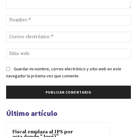
Comentario:
No
Co
ele
Sit
we
Guardar mi nombre, correo electrónico y sitio web en este
navegador la próxima vez que comente.
Último artículo
Fiscal emplaza al IPS por
acta donde “José’i”