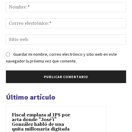
No
Co
ele
Sit
we
Guardar mi nombre, correo electrónico y sitio web en este
navegador la próxima vez que comente.
Último artículo
Fiscal emplaza al IPS por
acta donde “José’i”
González habló de una
quita millonaria digitada