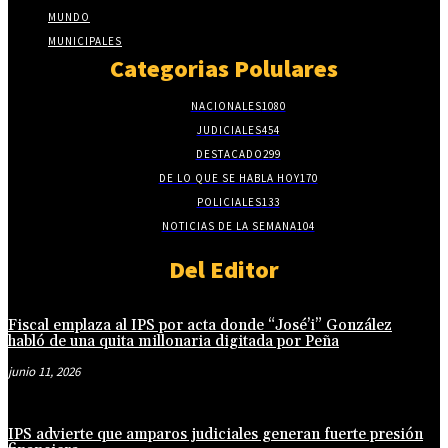
MUNDO
MUNICIPALES
Categorias Polulares
NACIONALES
1080
JUDICIALES
454
DESTACADO
299
DE LO QUE SE HABLA HOY
170
POLICIALES
133
NOTICIAS DE LA SEMANA
104
Del Editor
Fiscal emplaza al IPS por acta donde “José’i” González
habló de una quita millonaria digitada por Peña
junio 11, 2026
IPS advierte que amparos judiciales generan fuerte presión