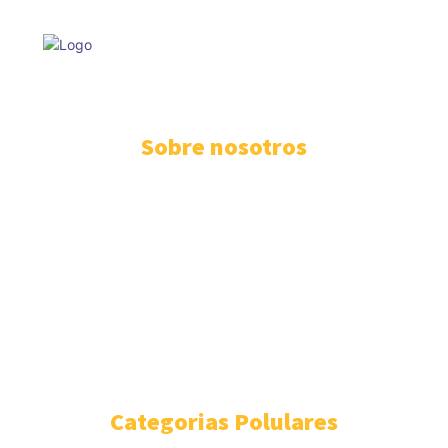
© Judiciales Py, LLC. All rights reserved.
Sobre nosotros
INICIO
DESTACADOS
JUDICIALES
NACIONALES
POLITICA
POLICIALES
MUNDO
MUNICIPALES
Categorias Polulares