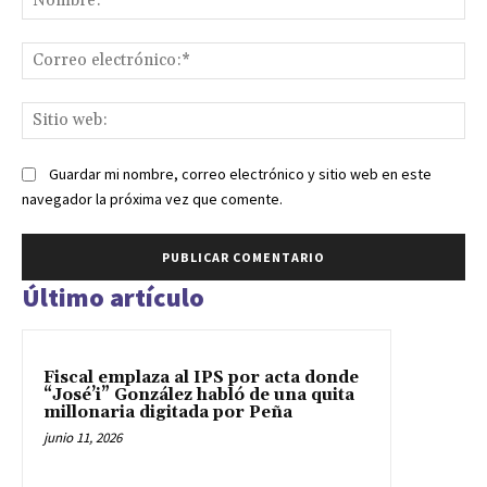
Co
ele
Sit
we
Guardar mi nombre, correo electrónico y sitio web en este
navegador la próxima vez que comente.
Último artículo
Fiscal emplaza al IPS por acta donde
“José’i” González habló de una quita
millonaria digitada por Peña
junio 11, 2026