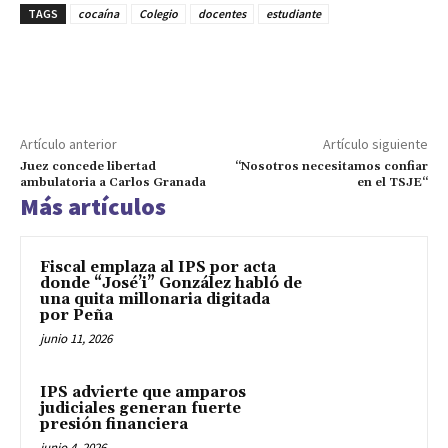
TAGS
cocaína
Colegio
docentes
estudiante
Artículo anterior
Artículo siguiente
Juez concede libertad
“Nosotros necesitamos confiar
ambulatoria a Carlos Granada
en el TSJE“
Más artículos
Fiscal emplaza al IPS por acta
donde “José’i” González habló de
una quita millonaria digitada
por Peña
junio 11, 2026
IPS advierte que amparos
judiciales generan fuerte
presión financiera
junio 4, 2026